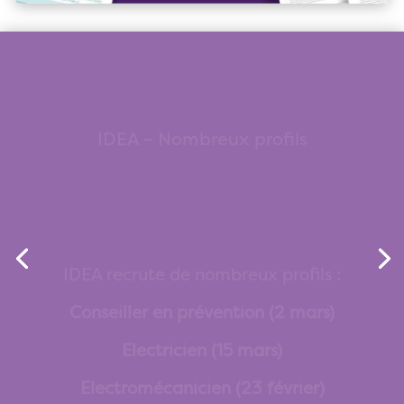
IDEA – Nombreux profils
IDEA recrute de nombreux profils :
Conseiller en prévention (2 mars)
Electricien (15 mars)
Electromécanicien (23 février)
Spécialiste en cybersécurité (5 avril)